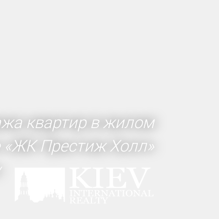
ажа квартир в жилом
 «ЖК Престиж Холл»
y