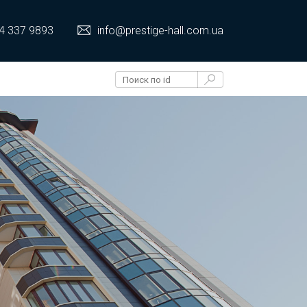
4 337 9893
info@prestige-hall.com.ua